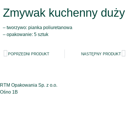
Zmywak kuchenny duży
– tworzywo: pianka poliuretanowa
– opakowanie: 5 sztuk
POPRZEDNI PRODUKT
NASTĘPNY PRODUKT
RTM Opakowania Sp. z o.o.
Ośno 1B
87-700 Aleksandrów Kujawski
tel. 538 132 728
zamowienia@rtm-opakowania.pl